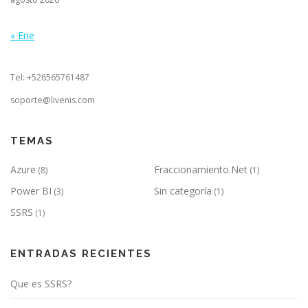
« Ene
Tel: +526565761487
soporte@livenis.com
TEMAS
Azure
Fraccionamiento.Net
(8)
(1)
Power BI
Sin categoría
(3)
(1)
SSRS
(1)
ENTRADAS RECIENTES
Que es SSRS?