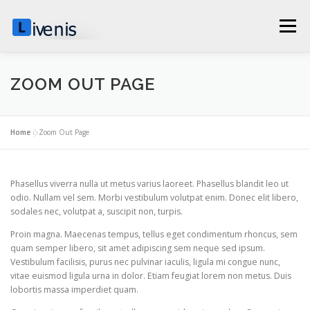
Skip
to
Menu
content
HOME
SECCIONES
EDUCACIÓN
TIENDA
ZOOM OUT PAGE
ADMINISTRACION
BLOG
PROYECTOS
Home
»
Zoom Out Page
0 ITEMS
$0.00
Phasellus viverra nulla ut metus varius laoreet. Phasellus blandit leo ut
odio. Nullam vel sem. Morbi vestibulum volutpat enim. Donec elit libero,
sodales nec, volutpat a, suscipit non, turpis.
Proin magna. Maecenas tempus, tellus eget condimentum rhoncus, sem
quam semper libero, sit amet adipiscing sem neque sed ipsum.
Vestibulum facilisis, purus nec pulvinar iaculis, ligula mi congue nunc,
vitae euismod ligula urna in dolor. Etiam feugiat lorem non metus. Duis
lobortis massa imperdiet quam.