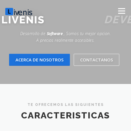
Skip
to
Menu
content
LIVENIS
DEVELOPMEN
Desarrollo de
Software
, Somos tu mejor opcion.
HOME
SECCIONES
EDUCACIÓN
TIENDA
A precios realmente accesibles.
ADMINISTRACION
BLOG
PROYECTOS
ACERCA DE NOSOTROS
CONTACTANOS
0 ITEMS
$0.00
TE OFRECEMOS LAS SIGUIENTES
CARACTERISTICAS