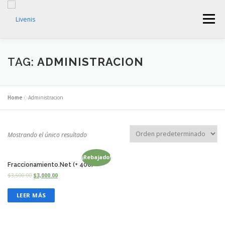
Skip
to
Menu
content
HOME
SECCIONES
EDUCACIÓN
TIENDA
TAG:
ADMINISTRACION
ADMINISTRACION
BLOG
PROYECTOS
Home
»
Administracion
0 ITEMS
$0.00
Mostrando el único resultado
¡Rebajado!
Fraccionamiento.Net (+ 400)
$
3,500.00
$
3,000.00
LEER MÁS