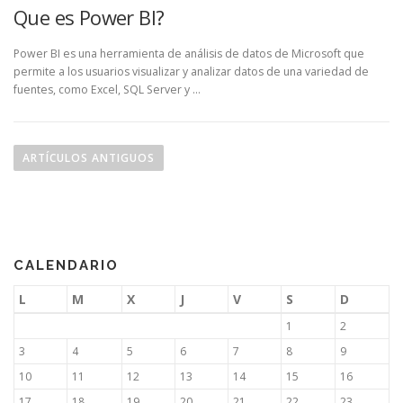
Que es Power BI?
Power BI es una herramienta de análisis de datos de Microsoft que
permite a los usuarios visualizar y analizar datos de una variedad de
fuentes, como Excel, SQL Server y …
N
a
ARTÍCULOS ANTIGUOS
v
e
g
a
CALENDARIO
c
i
L
M
X
J
V
S
D
ó
1
2
n
3
4
5
6
7
8
9
d
10
11
12
13
14
15
16
e
17
18
19
20
21
22
23