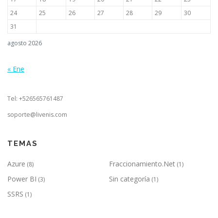
e
24
25
26
27
28
29
30
n
31
t
r
agosto 2026
a
d
« Ene
a
s
Tel: +526565761487
soporte@livenis.com
TEMAS
Azure
Fraccionamiento.Net
(8)
(1)
Power BI
Sin categoría
(3)
(1)
SSRS
(1)